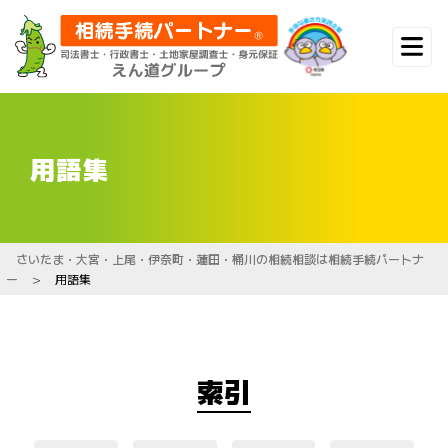
用語集
さいたま・大宮・上尾・伊奈町・蓮田・桶川の相続相談は相続手続パートナ
ー
>
用語集
索引