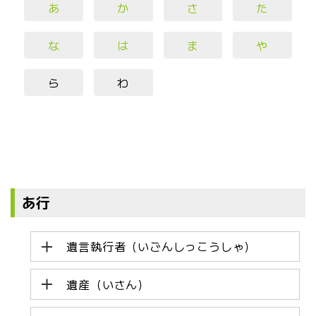
あ
か
さ
た
な
は
ま
や
ら
わ
あ行
遺言執行者（いごんしっこうしゃ）
遺産（いさん）