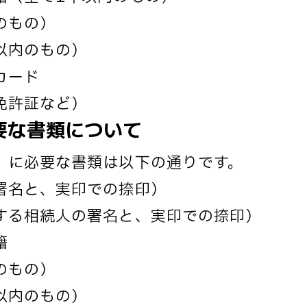
のもの）
以内のもの）
カード
免許証など）
要な書類について
」に必要な書類は以下の通りです。
署名と、実印での捺印）
する相続人の署名と、実印での捺印）
籍
のもの）
以内のもの）